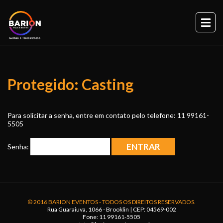
Skip
to
content
Protegido: Casting
Para solicitar a senha, entre em contato pelo telefone: 11 99161-
5505
Senha:
© 2016 BARION EVENTOS - TODOS OS DIREITOS RESERVADOS.
Rua Guaraiuva, 1066 - Brooklin
| CEP: 04569-002
Fone: 11 99161-5505